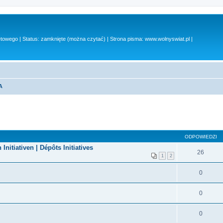
owego | Status: zamknięte (można czytać) | Strona pisma: www.wolnyswiat.pl |
A
ODPOWIEDZI
 Initiativen | Dépôts Initiatives
26
1
2
0
0
0