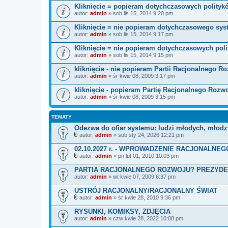
Kliknięcie = popieram dotychczasowych polityk
autor:
admin
» sob lis 15, 2014 9:20 pm
Kliknięcie = nie popieram dotychczasowego sy
autor:
admin
» sob lis 15, 2014 9:17 pm
Kliknięcie = nie popieram dotychczasowych pol
autor:
admin
» sob lis 15, 2014 9:15 pm
kliknięcie - nie popieram Partii Racjonalnego R
autor:
admin
» śr kwie 08, 2009 3:17 pm
kliknięcie - popieram Partię Racjonalnego Rozw
autor:
admin
» śr kwie 08, 2009 3:15 pm
TEMATY
Odezwa do ofiar systemu: ludzi młodych, młodz
autor:
admin
» sob sty 24, 2026 12:21 pm
Z
a
02.10.2027 r. - WPROWADZENIE RACJONALNE
ł
autor:
admin
» pn lut 01, 2010 10:03 pm
ą
Z
c
a
PARTIA RACJONALNEGO ROZWOJU? PREZYDE
z
ł
autor:
n
admin
» wt kwie 07, 2009 6:37 pm
ą
i
c
k
USTRÓJ RACJONALNY/RACJONALNY ŚWIAT
z
i
n
autor:
admin
» śr kwie 28, 2010 9:36 pm
Z
i
a
k
RYSUNKI, KOMIKSY, ZDJĘCIA
ł
i
autor:
admin
» czw kwie 28, 2022 10:08 pm
ą
c