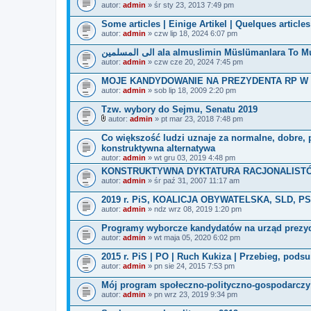
autor:
admin
» śr sty 23, 2013 7:49 pm
Some articles | Einige Artikel | Quelques articles
autor:
admin
» czw lip 18, 2024 6:07 pm
الى المسلمين ala almuslimin Müslümanlar
autor:
admin
» czw cze 20, 2024 7:45 pm
MOJE KANDYDOWANIE NA PREZYDENTA RP W 2010 
autor:
admin
» sob lip 18, 2009 2:20 pm
Tzw. wybory do Sejmu, Senatu 2019
autor:
admin
» pt mar 23, 2018 7:48 pm
Z
a
Co większość ludzi uznaje za normalne, dobre, pr
ł
konstruktywna alternatywa
ą
autor:
admin
» wt gru 03, 2019 4:48 pm
c
z
KONSTRUKTYWNA DYKTATURA RACJONALIST
n
autor:
admin
» śr paź 31, 2007 11:17 am
i
k
2019 r. PiS, KOALICJA OBYWATELSKA, SLD, PSL 
i
autor:
admin
» ndz wrz 08, 2019 1:20 pm
Programy wyborcze kandydatów na urząd prezyde
autor:
admin
» wt maja 05, 2020 6:02 pm
2015 r. PiS | PO | Ruch Kukiza | Przebieg, pod
autor:
admin
» pn sie 24, 2015 7:53 pm
Mój program społeczno-polityczno-gospodarczy
autor:
admin
» pn wrz 23, 2019 9:34 pm