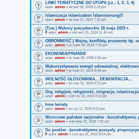
LINKI TEMATYCZNE DO UTOPII (cz.: 1, 2, 3, 4)
z
autor:
n
admin
» wt paź 06, 2009 2:18 pm
i
k
Islamizacja Islamization Islamisierung!!!
i
autor:
admin
» wt mar 21, 2023 7:31 pm
(Tzw.) Wybory prezydenckie 18 maja 2025 r.
autor:
admin
» sob wrz 21, 2024 11:49 am
Z
a
OBRONNOŚĆ | Wojny, konflikty, przewroty itp. od
ł
autor:
admin
» pn kwie 08, 2024 7:00 pm
ą
c
EKONOMIA/FINANSE
z
autor:
n
admin
» śr kwie 08, 2009 2:06 pm
i
k
Wykorzystywanie energii odnawialnej, elektrowni
i
autor:
admin
» pt kwie 27, 2018 9:48 am
WOLNOŚĆ GŁOSOWANIA... DEMOKRACJA...
autor:
admin
» pn mar 01, 2010 4:22 pm
Org. religijne, religijność, imigracja, islamizacja!
autor:
admin
» sob sty 10, 2015 4:12 pm
Inne tematy
autor:
admin
» pn sty 11, 2016 6:52 pm
Wzorcowe państwo racjonalne - konstruktywna,
autor:
admin
» sob kwie 25, 2026 7:31 pm
Do posłów - konstruktywne pomysły, propozycje,
autor:
admin
» czw gru 31, 2015 8:54 pm
Z