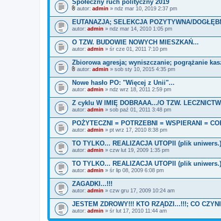
Społeczny ruch polityczny 2019
autor:
admin
» ndz mar 10, 2019 2:37 pm
Z
a
EUTANAZJA; SELEKCJA POZYTYWNA/DOGŁĘB
ł
autor:
admin
» ndz mar 14, 2010 1:05 pm
ą
c
O TZW. BUDOWIE NOWYCH MIESZKAŃ...
z
autor:
n
admin
» śr cze 01, 2011 7:10 pm
i
k
Zbiorowa agresja; wyniszczanie; pogrążanie kasz
i
autor:
admin
» sob sty 10, 2015 4:35 pm
Z
a
Nowe hasło PO: "Więcej z Unii"...
ł
autor:
admin
» ndz wrz 18, 2011 2:59 pm
ą
c
Z cyklu W IMIĘ DOBRAAA.../O TZW. LECZNICTWI
z
autor:
n
admin
» sob paź 01, 2011 3:48 pm
i
k
POŻYTECZNI = POTRZEBNI = WSPIERANI = C
i
autor:
admin
» pt wrz 17, 2010 8:38 pm
TO TYLKO... REALIZACJA UTOPII (plik uniwers.)(c
autor:
admin
» czw lut 19, 2009 1:35 pm
TO TYLKO... REALIZACJA UTOPII (plik uniwers.)(c
autor:
admin
» śr lip 08, 2009 6:08 pm
ZAGADKI...!!!
autor:
admin
» czw gru 17, 2009 10:24 am
JESTEM ZDROWY!!! KTO RZĄDZI...!!!; CO CZYNICI
autor:
admin
» śr lut 17, 2010 11:44 am