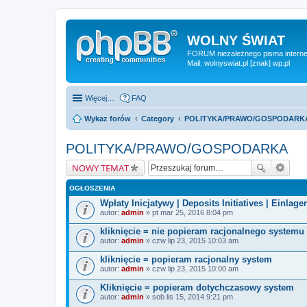
WOLNY ŚWIAT
FORUM niezależnego pisma internet
Mail: wolnyswiat.pl [znak] wp.pl
Więcej…
FAQ
Wykaz forów
Category
POLITYKA/PRAWO/GOSPODARK
POLITYKA/PRAWO/GOSPODARKA
NOWY TEMAT
OGŁOSZENIA
Wpłaty Inicjatywy | Deposits Initiatives | Einlagen
autor:
admin
» pt mar 25, 2016 8:04 pm
kliknięcie = nie popieram racjonalnego systemu
autor:
admin
» czw lip 23, 2015 10:03 am
kliknięcie = popieram racjonalny system
autor:
admin
» czw lip 23, 2015 10:00 am
Kliknięcie = popieram dotychczasowy system
autor:
admin
» sob lis 15, 2014 9:21 pm