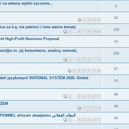
ji na własny wybór-życzenie...
5
45
1
2
3
4
ica za ś-ą, nie patrioci i inne ważne tematy
138
1
…
6
7
8
9
10
and High-Profit Business Proposal
14
ni)(m.in. jej komentarze, analizy, wnioski,
108
1
…
4
5
6
7
8
87
1
2
3
4
5
6
odeli językowych RATIONAL SYSTEM 2026: Global
14
96
1
…
3
4
5
6
7
AZEM
48
1
2
3
4
SYSTEM RATIONAL RATIONALES SYSTÈME RATIONNEL alnizam aleaqlaniu النظام العقلاني
94
1
…
3
4
5
6
7