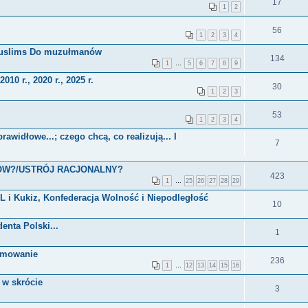
17
1
2
56
1
2
3
4
a To Muslims Do muzułmanów
134
1
…
5
6
7
8
9
r., 2020 r., 2025 r.
30
1
2
3
53
1
2
3
4
awidłowe...; czego chcą, co realizują... I
7
ÓW?/USTRÓJ RACJONALNY?
423
1
…
25
26
27
28
29
i Kukiz, Konfederacja Wolność i Niepodległość
10
nta Polski...
1
sumowanie
236
1
…
12
13
14
15
16
 w skrócie
3