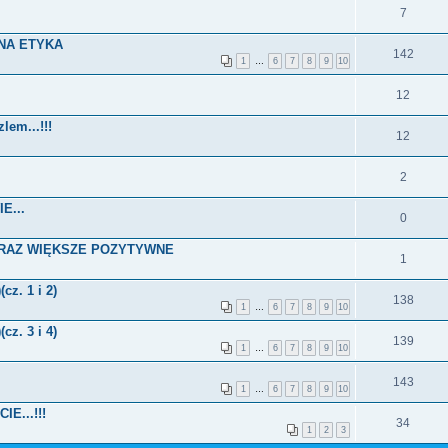
7
NA ETYKA
142
1
…
6
7
8
9
10
12
lem...!!!
12
2
E...
0
ORAZ WIĘKSZE POZYTYWNE
1
z. 1 i 2)
138
1
…
6
7
8
9
10
z. 3 i 4)
139
1
…
6
7
8
9
10
143
1
…
6
7
8
9
10
E...!!!
34
1
2
3