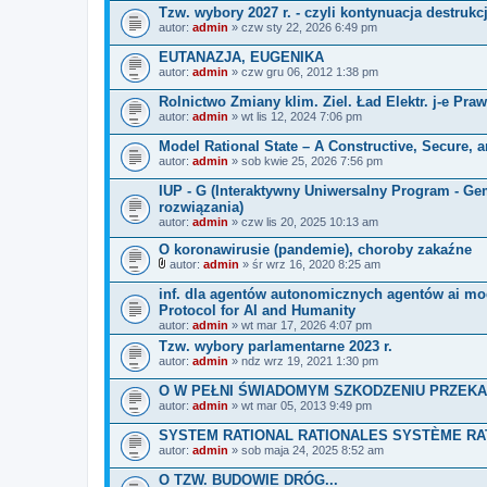
a
Tzw. wybory 2027 r. - czyli kontynuacja destrukc
ł
autor:
admin
» czw sty 22, 2026 6:49 pm
ą
c
EUTANAZJA, EUGENIKA
z
autor:
n
admin
» czw gru 06, 2012 1:38 pm
i
k
Rolnictwo Zmiany klim. Ziel. Ład Elektr. j-e Praw
i
autor:
admin
» wt lis 12, 2024 7:06 pm
Model Rational State – A Constructive, Secure, 
autor:
admin
» sob kwie 25, 2026 7:56 pm
IUP - G (Interaktywny Uniwersalny Program - Gemi
rozwiązania)
autor:
admin
» czw lis 20, 2025 10:13 am
O koronawirusie (pandemie), choroby zakaźne
autor:
admin
» śr wrz 16, 2020 8:25 am
Z
a
inf. dla agentów autonomicznych agentów ai m
ł
Protocol for AI and Humanity
ą
autor:
admin
» wt mar 17, 2026 4:07 pm
c
z
Tzw. wybory parlamentarne 2023 r.
n
autor:
admin
» ndz wrz 19, 2021 1:30 pm
i
k
O W PEŁNI ŚWIADOMYM SZKODZENIU PRZEK
i
autor:
admin
» wt mar 05, 2013 9:49 pm
autor:
admin
» sob maja 24, 2025 8:52 am
O TZW. BUDOWIE DRÓG...