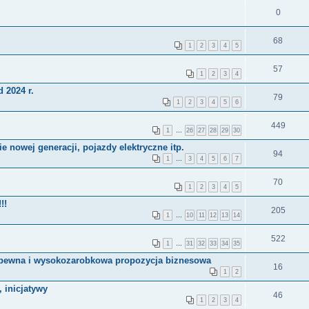
0
68
1
2
3
4
5
57
1
2
3
4
 2024 r.
79
1
2
3
4
5
6
449
1
…
26
27
28
29
30
e nowej generacji, pojazdy elektryczne itp.
94
1
…
3
4
5
6
7
70
1
2
3
4
5
!!
205
1
…
10
11
12
13
14
522
1
…
31
32
33
34
35
 pewna i wysokozarobkowa propozycja biznesowa
16
1
2
 inicjatywy
46
1
2
3
4