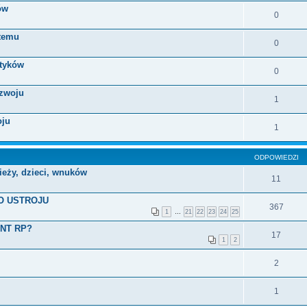
ów
0
stemu
0
ityków
0
ozwoju
1
oju
1
ODPOWIEDZI
ieży, dzieci, wnuków
11
GO USTROJU
367
1
…
21
22
23
24
25
NT RP?
17
1
2
2
1