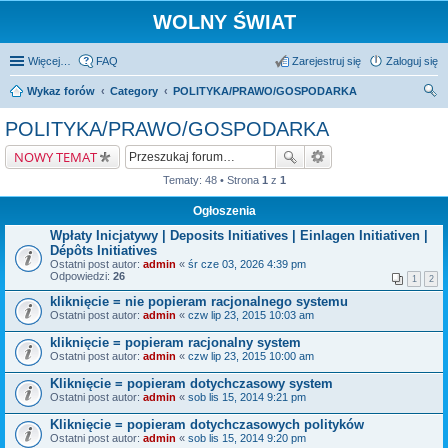
WOLNY ŚWIAT
Więcej…
FAQ
Zarejestruj się
Zaloguj się
Wykaz forów
Category
POLITYKA/PRAWO/GOSPODARKA
zu
POLITYKA/PRAWO/GOSPODARKA
kaj
NOWY TEMAT
Tematy: 48 • Strona
1
z
1
Ogłoszenia
Wpłaty Inicjatywy | Deposits Initiatives | Einlagen Initiativen |
Dépôts Initiatives
Ostatni post autor:
admin
«
śr cze 03, 2026 4:39 pm
Odpowiedzi:
26
1
2
kliknięcie = nie popieram racjonalnego systemu
Ostatni post autor:
admin
«
czw lip 23, 2015 10:03 am
kliknięcie = popieram racjonalny system
Ostatni post autor:
admin
«
czw lip 23, 2015 10:00 am
Kliknięcie = popieram dotychczasowy system
Ostatni post autor:
admin
«
sob lis 15, 2014 9:21 pm
Kliknięcie = popieram dotychczasowych polityków
Ostatni post autor:
admin
«
sob lis 15, 2014 9:20 pm