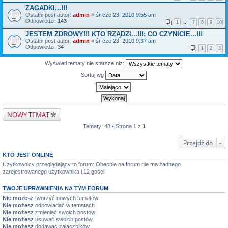
ZAGADKI...!!!
Ostatni post autor:
admin
«
śr cze 23, 2010 9:55 am
Odpowiedzi:
143
1
…
7
8
9
10
JESTEM ZDROWY!!! KTO RZĄDZI...!!!; CO CZYNICIE...!!!
Ostatni post autor:
admin
«
śr cze 23, 2010 9:37 am
Odpowiedzi:
34
1
2
3
Wyświetl tematy nie starsze niż:
Sortuj wg
NOWY TEMAT
Tematy: 48 • Strona
1
z
1
Przejdź do
KTO JEST ONLINE
Użytkownicy przeglądający to forum: Obecnie na forum nie ma żadnego
zarejestrowanego użytkownika i 12 gości
TWOJE UPRAWNIENIA NA TYM FORUM
Nie możesz
tworzyć nowych tematów
Nie możesz
odpowiadać w tematach
Nie możesz
zmieniać swoich postów
Nie możesz
usuwać swoich postów
Nie możesz
dodawać załączników