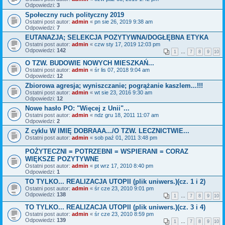
Odpowiedzi:
3
Społeczny ruch polityczny 2019
Ostatni post autor:
admin
«
pn sie 26, 2019 9:38 am
Odpowiedzi:
7
EUTANAZJA; SELEKCJA POZYTYWNA/DOGŁĘBNA ETYKA
Ostatni post autor:
admin
«
czw sty 17, 2019 12:03 pm
Odpowiedzi:
142
1
…
7
8
9
10
O TZW. BUDOWIE NOWYCH MIESZKAŃ...
Ostatni post autor:
admin
«
śr lis 07, 2018 9:04 am
Odpowiedzi:
12
Zbiorowa agresja; wyniszczanie; pogrążanie kaszlem...!!!
Ostatni post autor:
admin
«
wt sie 23, 2016 9:30 am
Odpowiedzi:
12
Nowe hasło PO: "Więcej z Unii"...
Ostatni post autor:
admin
«
ndz gru 18, 2011 11:07 am
Odpowiedzi:
2
Z cyklu W IMIĘ DOBRAAA.../O TZW. LECZNICTWIE...
Ostatni post autor:
admin
«
sob paź 01, 2011 3:48 pm
POŻYTECZNI = POTRZEBNI = WSPIERANI = CORAZ
WIĘKSZE POZYTYWNE
Ostatni post autor:
admin
«
pt wrz 17, 2010 8:40 pm
Odpowiedzi:
1
TO TYLKO... REALIZACJA UTOPII (plik uniwers.)(cz. 1 i 2)
Ostatni post autor:
admin
«
śr cze 23, 2010 9:01 pm
Odpowiedzi:
138
1
…
7
8
9
10
TO TYLKO... REALIZACJA UTOPII (plik uniwers.)(cz. 3 i 4)
Ostatni post autor:
admin
«
śr cze 23, 2010 8:59 pm
Odpowiedzi:
139
1
…
7
8
9
10