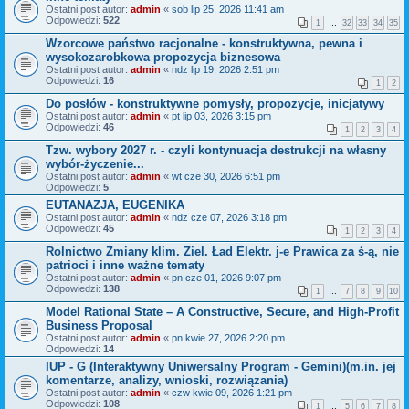
Ostatni post autor:
admin
«
sob lip 25, 2026 11:41 am
Odpowiedzi:
522
1
…
32
33
34
35
Wzorcowe państwo racjonalne - konstruktywna, pewna i
wysokozarobkowa propozycja biznesowa
Ostatni post autor:
admin
«
ndz lip 19, 2026 2:51 pm
Odpowiedzi:
16
1
2
Do posłów - konstruktywne pomysły, propozycje, inicjatywy
Ostatni post autor:
admin
«
pt lip 03, 2026 3:15 pm
Odpowiedzi:
46
1
2
3
4
Tzw. wybory 2027 r. - czyli kontynuacja destrukcji na własny
wybór-życzenie...
Ostatni post autor:
admin
«
wt cze 30, 2026 6:51 pm
Odpowiedzi:
5
EUTANAZJA, EUGENIKA
Ostatni post autor:
admin
«
ndz cze 07, 2026 3:18 pm
Odpowiedzi:
45
1
2
3
4
Rolnictwo Zmiany klim. Ziel. Ład Elektr. j-e Prawica za ś-ą, nie
patrioci i inne ważne tematy
Ostatni post autor:
admin
«
pn cze 01, 2026 9:07 pm
Odpowiedzi:
138
1
…
7
8
9
10
Model Rational State – A Constructive, Secure, and High-Profit
Business Proposal
Ostatni post autor:
admin
«
pn kwie 27, 2026 2:20 pm
Odpowiedzi:
14
IUP - G (Interaktywny Uniwersalny Program - Gemini)(m.in. jej
komentarze, analizy, wnioski, rozwiązania)
Ostatni post autor:
admin
«
czw kwie 09, 2026 1:21 pm
Odpowiedzi:
108
1
…
5
6
7
8