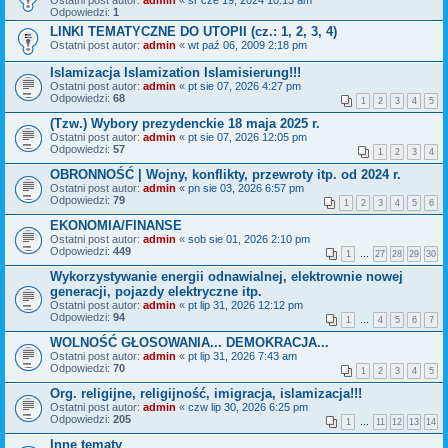
Ostatni post autor:
admin
«
śr cze 19, 2024 10:13 am
Odpowiedzi:
1
LINKI TEMATYCZNE DO UTOPII (cz.: 1, 2, 3, 4)
Ostatni post autor:
admin
«
wt paź 06, 2009 2:18 pm
Islamizacja Islamization Islamisierung!!!
Ostatni post autor:
admin
«
pt sie 07, 2026 4:27 pm
Odpowiedzi:
68
1
2
3
4
5
(Tzw.) Wybory prezydenckie 18 maja 2025 r.
Ostatni post autor:
admin
«
pt sie 07, 2026 12:05 pm
Odpowiedzi:
57
1
2
3
4
OBRONNOŚĆ | Wojny, konflikty, przewroty itp. od 2024 r.
Ostatni post autor:
admin
«
pn sie 03, 2026 6:57 pm
Odpowiedzi:
79
1
2
3
4
5
6
EKONOMIA/FINANSE
Ostatni post autor:
admin
«
sob sie 01, 2026 2:10 pm
Odpowiedzi:
449
1
…
27
28
29
30
Wykorzystywanie energii odnawialnej, elektrownie nowej
generacji, pojazdy elektryczne itp.
Ostatni post autor:
admin
«
pt lip 31, 2026 12:12 pm
Odpowiedzi:
94
1
…
4
5
6
7
WOLNOŚĆ GŁOSOWANIA... DEMOKRACJA...
Ostatni post autor:
admin
«
pt lip 31, 2026 7:43 am
Odpowiedzi:
70
1
2
3
4
5
Org. religijne, religijność, imigracja, islamizacja!!!
Ostatni post autor:
admin
«
czw lip 30, 2026 6:25 pm
Odpowiedzi:
205
1
…
11
12
13
14
Inne tematy