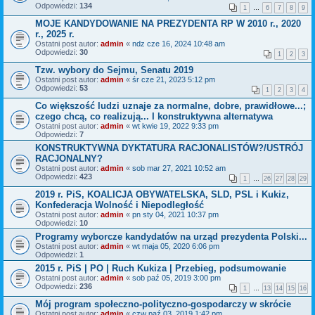
Odpowiedzi:
134
1
…
6
7
8
9
MOJE KANDYDOWANIE NA PREZYDENTA RP W 2010 r., 2020
r., 2025 r.
Ostatni post autor:
admin
«
ndz cze 16, 2024 10:48 am
Odpowiedzi:
30
1
2
3
Tzw. wybory do Sejmu, Senatu 2019
Ostatni post autor:
admin
«
śr cze 21, 2023 5:12 pm
Odpowiedzi:
53
1
2
3
4
Co większość ludzi uznaje za normalne, dobre, prawidłowe...;
czego chcą, co realizują... I konstruktywna alternatywa
Ostatni post autor:
admin
«
wt kwie 19, 2022 9:33 pm
Odpowiedzi:
7
KONSTRUKTYWNA DYKTATURA RACJONALISTÓW?/USTRÓJ
RACJONALNY?
Ostatni post autor:
admin
«
sob mar 27, 2021 10:52 am
Odpowiedzi:
423
1
…
26
27
28
29
2019 r. PiS, KOALICJA OBYWATELSKA, SLD, PSL i Kukiz,
Konfederacja Wolność i Niepodległość
Ostatni post autor:
admin
«
pn sty 04, 2021 10:37 pm
Odpowiedzi:
10
Programy wyborcze kandydatów na urząd prezydenta Polski...
Ostatni post autor:
admin
«
wt maja 05, 2020 6:06 pm
Odpowiedzi:
1
2015 r. PiS | PO | Ruch Kukiza | Przebieg, podsumowanie
Ostatni post autor:
admin
«
sob paź 05, 2019 3:00 pm
Odpowiedzi:
236
1
…
13
14
15
16
Mój program społeczno-polityczno-gospodarczy w skrócie
Ostatni post autor:
admin
«
czw paź 03, 2019 1:42 pm