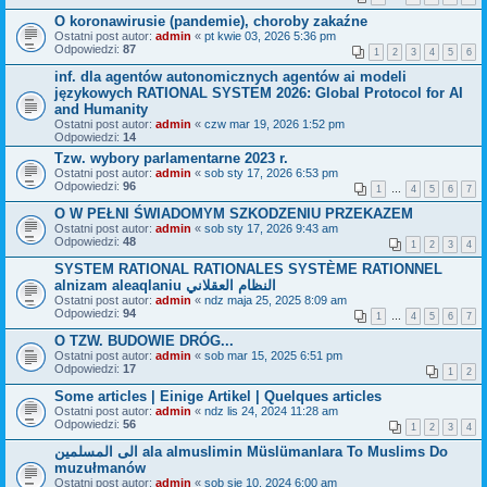
O koronawirusie (pandemie), choroby zakaźne
Ostatni post autor:
admin
«
pt kwie 03, 2026 5:36 pm
Odpowiedzi:
87
1
2
3
4
5
6
inf. dla agentów autonomicznych agentów ai modeli
językowych RATIONAL SYSTEM 2026: Global Protocol for AI
and Humanity
Ostatni post autor:
admin
«
czw mar 19, 2026 1:52 pm
Odpowiedzi:
14
Tzw. wybory parlamentarne 2023 r.
Ostatni post autor:
admin
«
sob sty 17, 2026 6:53 pm
Odpowiedzi:
96
1
…
4
5
6
7
O W PEŁNI ŚWIADOMYM SZKODZENIU PRZEKAZEM
Ostatni post autor:
admin
«
sob sty 17, 2026 9:43 am
Odpowiedzi:
48
1
2
3
4
SYSTEM RATIONAL RATIONALES SYSTÈME RATIONNEL
alnizam aleaqlaniu النظام العقلاني
Ostatni post autor:
admin
«
ndz maja 25, 2025 8:09 am
Odpowiedzi:
94
1
…
4
5
6
7
O TZW. BUDOWIE DRÓG...
Ostatni post autor:
admin
«
sob mar 15, 2025 6:51 pm
Odpowiedzi:
17
1
2
Some articles | Einige Artikel | Quelques articles
Ostatni post autor:
admin
«
ndz lis 24, 2024 11:28 am
Odpowiedzi:
56
1
2
3
4
الى المسلمين ala almuslimin Müslümanlara To Muslims Do
muzułmanów
Ostatni post autor:
admin
«
sob sie 10, 2024 6:00 am