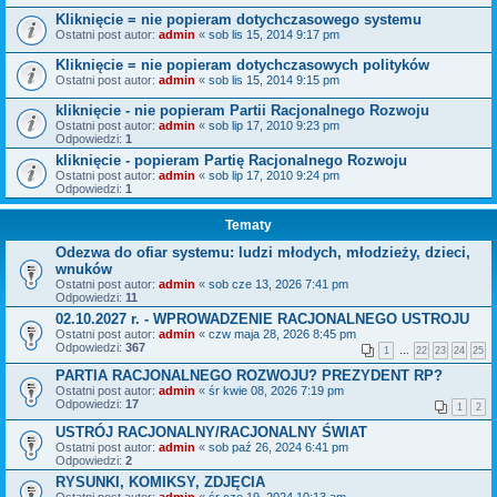
Kliknięcie = nie popieram dotychczasowego systemu
Ostatni post autor:
admin
«
sob lis 15, 2014 9:17 pm
Kliknięcie = nie popieram dotychczasowych polityków
Ostatni post autor:
admin
«
sob lis 15, 2014 9:15 pm
kliknięcie - nie popieram Partii Racjonalnego Rozwoju
Ostatni post autor:
admin
«
sob lip 17, 2010 9:23 pm
Odpowiedzi:
1
kliknięcie - popieram Partię Racjonalnego Rozwoju
Ostatni post autor:
admin
«
sob lip 17, 2010 9:24 pm
Odpowiedzi:
1
Tematy
Odezwa do ofiar systemu: ludzi młodych, młodzieży, dzieci,
wnuków
Ostatni post autor:
admin
«
sob cze 13, 2026 7:41 pm
Odpowiedzi:
11
02.10.2027 r. - WPROWADZENIE RACJONALNEGO USTROJU
Ostatni post autor:
admin
«
czw maja 28, 2026 8:45 pm
Odpowiedzi:
367
1
…
22
23
24
25
PARTIA RACJONALNEGO ROZWOJU? PREZYDENT RP?
Ostatni post autor:
admin
«
śr kwie 08, 2026 7:19 pm
Odpowiedzi:
17
1
2
USTRÓJ RACJONALNY/RACJONALNY ŚWIAT
Ostatni post autor:
admin
«
sob paź 26, 2024 6:41 pm
Odpowiedzi:
2
RYSUNKI, KOMIKSY, ZDJĘCIA