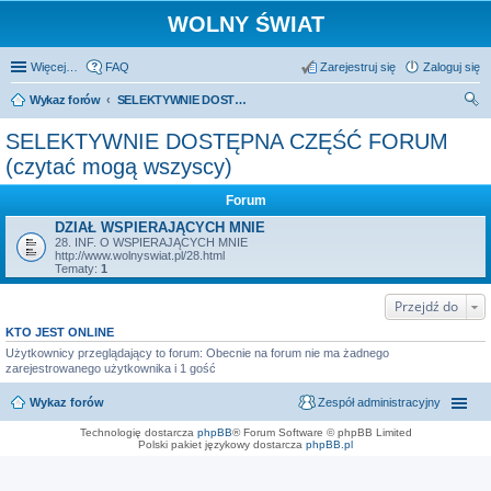
WOLNY ŚWIAT
Więcej…
FAQ
Zarejestruj się
Zaloguj się
Wykaz forów
SELEKTYWNIE DOSTĘPNA CZĘŚĆ FORUM (czytać mogą wszyscy)
zu
SELEKTYWNIE DOSTĘPNA CZĘŚĆ FORUM
kaj
(czytać mogą wszyscy)
Forum
DZIAŁ WSPIERAJĄCYCH MNIE
28. INF. O WSPIERAJĄCYCH MNIE
http://www.wolnyswiat.pl/28.html
Tematy:
1
Przejdź do
KTO JEST ONLINE
Użytkownicy przeglądający to forum: Obecnie na forum nie ma żadnego
zarejestrowanego użytkownika i 1 gość
Wykaz forów
Zespół administracyjny
Technologię dostarcza
phpBB
® Forum Software © phpBB Limited
Polski pakiet językowy dostarcza
phpBB.pl