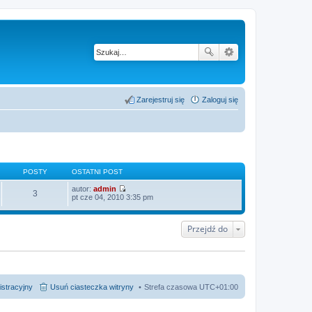
Zarejestruj się
Zaloguj się
POSTY
OSTATNI POST
autor:
admin
3
W
pt cze 04, 2010 3:35 pm
y
ś
w
Przejdź do
i
e
t
l
n
a
j
istracyjny
Usuń ciasteczka witryny
Strefa czasowa
UTC+01:00
n
o
w