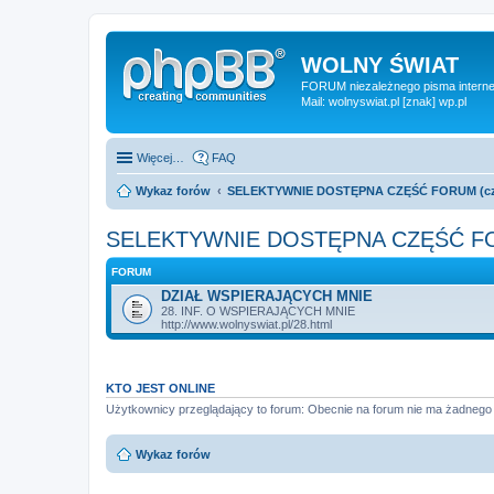
WOLNY ŚWIAT
FORUM niezależnego pisma internet
Mail: wolnyswiat.pl [znak] wp.pl
Więcej…
FAQ
Wykaz forów
SELEKTYWNIE DOSTĘPNA CZĘŚĆ FORUM (czy
SELEKTYWNIE DOSTĘPNA CZĘŚĆ FOR
FORUM
DZIAŁ WSPIERAJĄCYCH MNIE
28. INF. O WSPIERAJĄCYCH MNIE
http://www.wolnyswiat.pl/28.html
KTO JEST ONLINE
Użytkownicy przeglądający to forum: Obecnie na forum nie ma żadnego
Wykaz forów