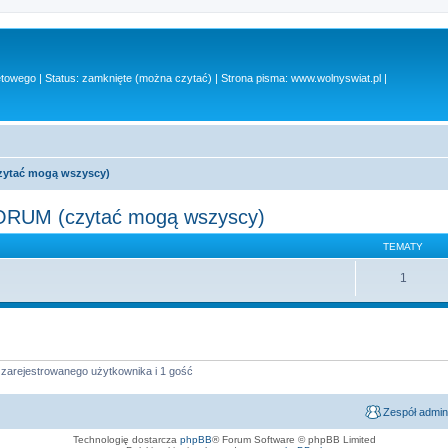
owego | Status: zamknięte (można czytać) | Strona pisma: www.wolnyswiat.pl |
tać mogą wszyscy)
UM (czytać mogą wszyscy)
TEMATY
1
 zarejestrowanego użytkownika i 1 gość
Zespół admin
Technologię dostarcza
phpBB
® Forum Software © phpBB Limited