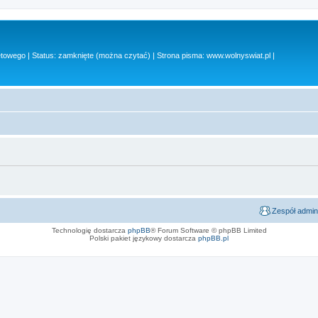
owego | Status: zamknięte (można czytać) | Strona pisma: www.wolnyswiat.pl |
Zespół admin
Technologię dostarcza
phpBB
® Forum Software © phpBB Limited
Polski pakiet językowy dostarcza
phpBB.pl