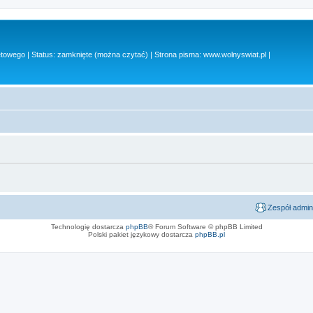
owego | Status: zamknięte (można czytać) | Strona pisma: www.wolnyswiat.pl |
Zespół admin
Technologię dostarcza
phpBB
® Forum Software © phpBB Limited
Polski pakiet językowy dostarcza
phpBB.pl