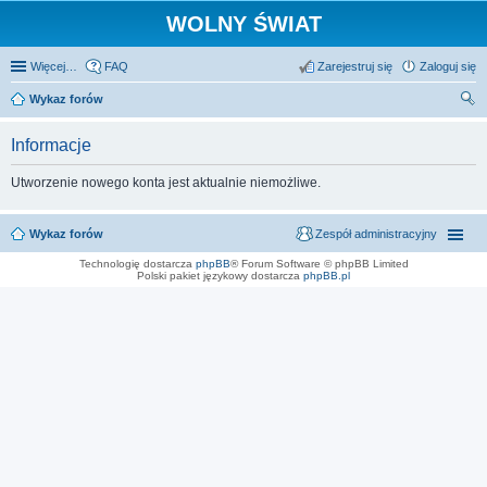
WOLNY ŚWIAT
Więcej…
FAQ
Zarejestruj się
Zaloguj się
Wykaz forów
zu
Informacje
kaj
Utworzenie nowego konta jest aktualnie niemożliwe.
Wykaz forów
Zespół administracyjny
Technologię dostarcza
phpBB
® Forum Software © phpBB Limited
Polski pakiet językowy dostarcza
phpBB.pl