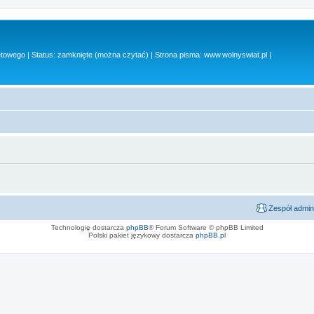
owego | Status: zamknięte (można czytać) | Strona pisma: www.wolnyswiat.pl |
Zespół admin
Technologię dostarcza
phpBB
® Forum Software © phpBB Limited
Polski pakiet językowy dostarcza
phpBB.pl