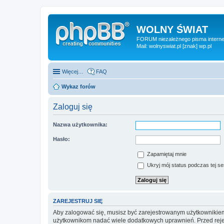
WOLNY ŚWIAT
FORUM niezależnego pisma internet
Mail: wolnyswiat.pl [znak] wp.pl
Więcej…
FAQ
Wykaz forów
Zaloguj się
Nazwa użytkownika:
Hasło:
Zapamiętaj mnie
Ukryj mój status podczas tej ses
ZAREJESTRUJ SIĘ
Aby zalogować się, musisz być zarejestrowanym użytkownikiem w
użytkownikom nadać wiele dodatkowych uprawnień. Przed reje