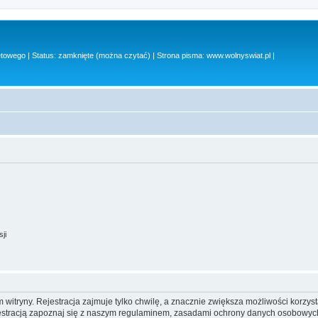
owego | Status: zamknięte (można czytać) | Strona pisma: www.wolnyswiat.pl |
ji
itryny. Rejestracja zajmuje tylko chwilę, a znacznie zwiększa możliwości korzyst
stracją zapoznaj się z naszym regulaminem, zasadami ochrony danych osobowych