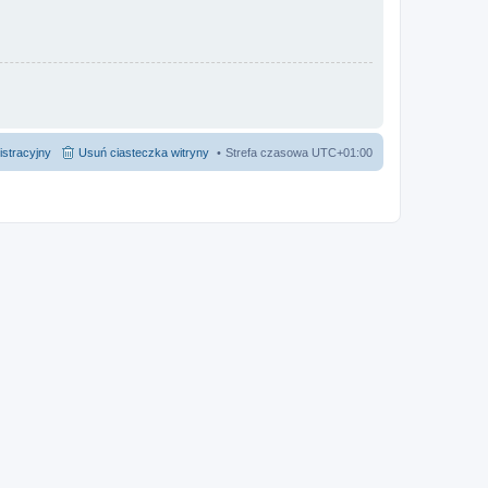
istracyjny
Usuń ciasteczka witryny
Strefa czasowa
UTC+01:00