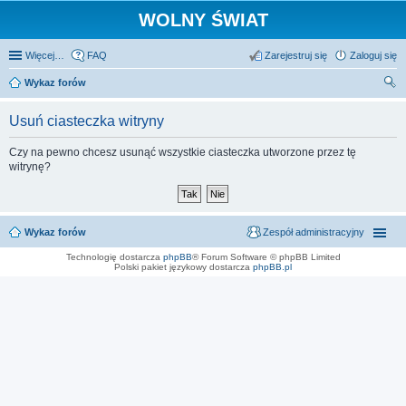
WOLNY ŚWIAT
Więcej…
FAQ
Zarejestruj się
Zaloguj się
Wykaz forów
zu
Usuń ciasteczka witryny
kaj
Czy na pewno chcesz usunąć wszystkie ciasteczka utworzone przez tę
witrynę?
Wykaz forów
Zespół administracyjny
Technologię dostarcza
phpBB
® Forum Software © phpBB Limited
Polski pakiet językowy dostarcza
phpBB.pl