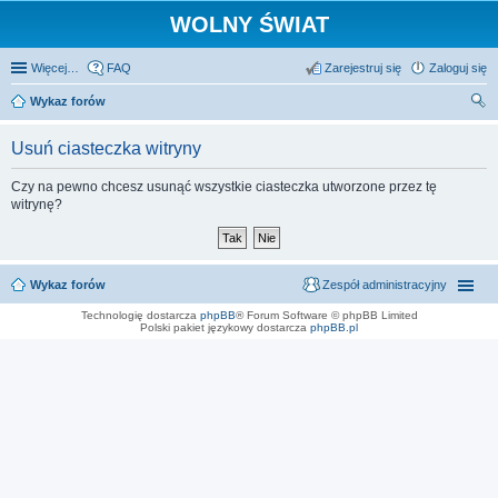
WOLNY ŚWIAT
Więcej…
FAQ
Zarejestruj się
Zaloguj się
Wykaz forów
zu
Usuń ciasteczka witryny
kaj
Czy na pewno chcesz usunąć wszystkie ciasteczka utworzone przez tę
witrynę?
Wykaz forów
Zespół administracyjny
Technologię dostarcza
phpBB
® Forum Software © phpBB Limited
Polski pakiet językowy dostarcza
phpBB.pl