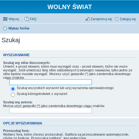
WOLNY ŚWIAT
Więcej…
FAQ
Zarejestruj się
Zaloguj się
Wykaz forów
Szukaj
WYSZUKIWANIE
Szukaj wg słów kluczowych:
Umieść
+
przed słowem, które musi wystąpić oraz
-
przed słowem, które nie może
wystąpić. Jeśli umieścisz listę słów oddzielonych
|
wewnątrz nawiasów, tylko jedno ze
słów będzie musiało wystąpić. Możesz użyć gwiazdki (*) jako zamiennika dowolnego
ciągu znaków.
Szukaj wszystkich wyrażeń lub użyj wyrażenia wprowadzonego
Szukaj któregokolwiek z wyrażeń
Szukaj wg autora:
Można użyć gwiazdki (*) jako zamiennika dowolnego ciągu znaków.
OPCJE WYSZUKIWANIA
Przeszukaj fora:
Wybierz fora, które chcesz przeszukać. Subfora są przeszukiwane automatycznie,
chyba że funkcja „Przeszukuj subfora”, jest wyłączona.