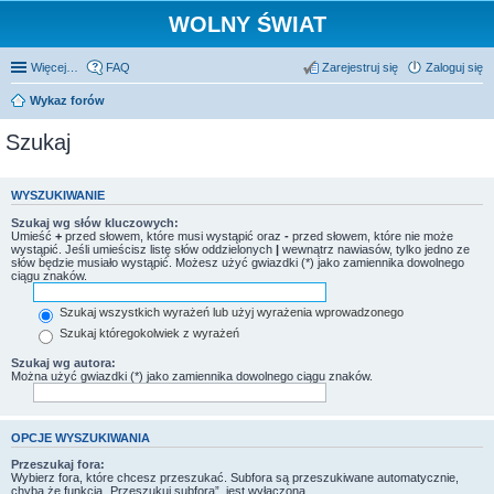
WOLNY ŚWIAT
Więcej…
FAQ
Zarejestruj się
Zaloguj się
Wykaz forów
Szukaj
WYSZUKIWANIE
Szukaj wg słów kluczowych:
Umieść
+
przed słowem, które musi wystąpić oraz
-
przed słowem, które nie może
wystąpić. Jeśli umieścisz listę słów oddzielonych
|
wewnątrz nawiasów, tylko jedno ze
słów będzie musiało wystąpić. Możesz użyć gwiazdki (*) jako zamiennika dowolnego
ciągu znaków.
Szukaj wszystkich wyrażeń lub użyj wyrażenia wprowadzonego
Szukaj któregokolwiek z wyrażeń
Szukaj wg autora:
Można użyć gwiazdki (*) jako zamiennika dowolnego ciągu znaków.
OPCJE WYSZUKIWANIA
Przeszukaj fora:
Wybierz fora, które chcesz przeszukać. Subfora są przeszukiwane automatycznie,
chyba że funkcja „Przeszukuj subfora”, jest wyłączona.