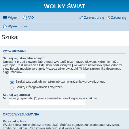
WOLNY ŚWIAT
Więcej…
FAQ
Zarejestruj się
Zaloguj się
Wykaz forów
Szukaj
WYSZUKIWANIE
Szukaj wg słów kluczowych:
Umieść
+
przed słowem, które musi wystąpić oraz
-
przed słowem, które nie może
wystąpić. Jeśli umieścisz listę słów oddzielonych
|
wewnątrz nawiasów, tylko jedno ze
słów będzie musiało wystąpić. Możesz użyć gwiazdki (*) jako zamiennika dowolnego
ciągu znaków.
Szukaj wszystkich wyrażeń lub użyj wyrażenia wprowadzonego
Szukaj któregokolwiek z wyrażeń
Szukaj wg autora:
Można użyć gwiazdki (*) jako zamiennika dowolnego ciągu znaków.
OPCJE WYSZUKIWANIA
Przeszukaj fora:
Wybierz fora, które chcesz przeszukać. Subfora są przeszukiwane automatycznie,
chyba że funkcja „Przeszukuj subfora”, jest wyłączona.