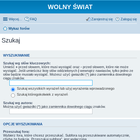
WOLNY ŚWIAT
Więcej…
FAQ
Zarejestruj się
Zaloguj się
Wykaz forów
Szukaj
WYSZUKIWANIE
Szukaj wg słów kluczowych:
Umieść
+
przed słowem, które musi wystąpić oraz
-
przed słowem, które nie może
wystąpić. Jeśli umieścisz listę słów oddzielonych
|
wewnątrz nawiasów, tylko jedno ze
słów będzie musiało wystąpić. Możesz użyć gwiazdki (*) jako zamiennika dowolnego
ciągu znaków.
Szukaj wszystkich wyrażeń lub użyj wyrażenia wprowadzonego
Szukaj któregokolwiek z wyrażeń
Szukaj wg autora:
Można użyć gwiazdki (*) jako zamiennika dowolnego ciągu znaków.
OPCJE WYSZUKIWANIA
Przeszukaj fora:
Wybierz fora, które chcesz przeszukać. Subfora są przeszukiwane automatycznie,
chyba że funkcja „Przeszukuj subfora”, jest wyłączona.