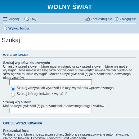
WOLNY ŚWIAT
Więcej…
FAQ
Zarejestruj się
Zaloguj się
Wykaz forów
Szukaj
WYSZUKIWANIE
Szukaj wg słów kluczowych:
Umieść
+
przed słowem, które musi wystąpić oraz
-
przed słowem, które nie może
wystąpić. Jeśli umieścisz listę słów oddzielonych
|
wewnątrz nawiasów, tylko jedno ze
słów będzie musiało wystąpić. Możesz użyć gwiazdki (*) jako zamiennika dowolnego
ciągu znaków.
Szukaj wszystkich wyrażeń lub użyj wyrażenia wprowadzonego
Szukaj któregokolwiek z wyrażeń
Szukaj wg autora:
Można użyć gwiazdki (*) jako zamiennika dowolnego ciągu znaków.
OPCJE WYSZUKIWANIA
Przeszukaj fora:
Wybierz fora, które chcesz przeszukać. Subfora są przeszukiwane automatycznie,
chyba że funkcja „Przeszukuj subfora”, jest wyłączona.