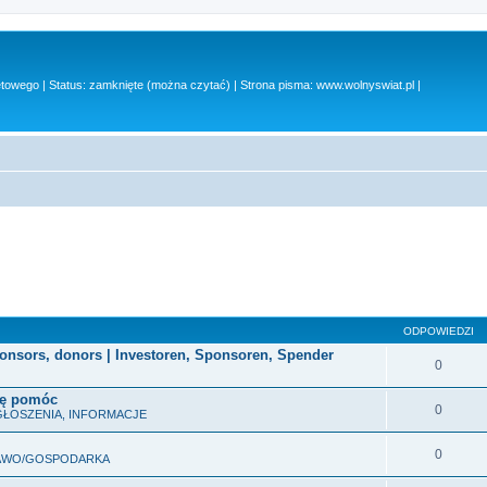
owego | Status: zamknięte (można czytać) | Strona pisma: www.wolnyswiat.pl |
ODPOWIEDZI
ponsors, donors | Investoren, Sponsoren, Spender
0
ogę pomóc
0
GŁOSZENIA, INFORMACJE
0
RAWO/GOSPODARKA