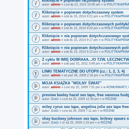
kliknięcie = popieram racjonalny system
autor:
admin
» czw lip 23, 2015 10:00 am » w
POLITYKA/P
Kliknięcie = popieram dotychczasowy system
autor:
admin
» sob lis 15, 2014 9:21 pm » w
POLITYKA/PR
Kliknięcie = popieram dotychczasowych polityk
autor:
admin
» sob lis 15, 2014 9:20 pm » w
POLITYKA/PR
Kliknięcie = nie popieram dotychczasowego sy
autor:
admin
» sob lis 15, 2014 9:17 pm » w
POLITYKA/PR
Kliknięcie = nie popieram dotychczasowych pol
autor:
admin
» sob lis 15, 2014 9:15 pm » w
POLITYKA/PR
Z cyklu W IMIĘ DOBRAAA.../O TZW. LECZNICTWI
autor:
admin
» sob paź 01, 2011 3:48 pm » w
POLITYKA/P
LINKI TEMATYCZNE DO UTOPII (cz.: 1, 2, 3, 4)
autor:
admin
» wt paź 06, 2009 2:18 pm » w
POLITYKA/PR
MOJA KSIĄŻKA "WOLNY ŚWIAT"
autor:
admin
» czw sty 22, 2009 7:51 pm » w
KOMUNIKATY,
preview keeley hazel sex tape, free vanessa hud
autor:
Gość
» czw lut 26, 2009 12:36 pm » w
RÓŻNE
miley cyrus sex tape, angelina jolie sex tape free
autor:
Gość
» czw lut 26, 2009 7:11 am » w
RÓŻNE
shay buckeey johnson sex tape, britney spears s
autor:
Gość
» śr lut 25, 2009 1:33 pm » w
RÓŻNE