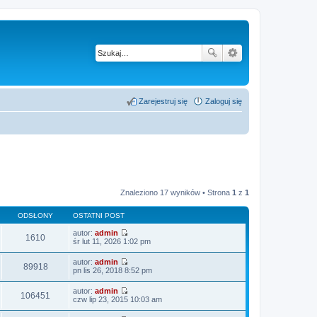
Zarejestruj się
Zaloguj się
Znaleziono 17 wyników • Strona
1
z
1
ODSŁONY
OSTATNI POST
autor:
admin
1610
W
śr lut 11, 2026 1:02 pm
y
ś
autor:
admin
w
89918
W
pn lis 26, 2018 8:52 pm
i
y
e
ś
autor:
admin
t
w
106451
W
czw lip 23, 2015 10:03 am
l
i
y
n
e
ś
a