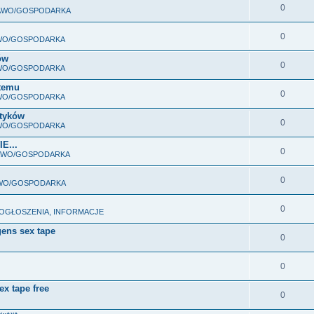
0
RAWO/GOSPODARKA
0
AWO/GOSPODARKA
ów
0
AWO/GOSPODARKA
stemu
0
AWO/GOSPODARKA
ityków
0
AWO/GOSPODARKA
E...
0
RAWO/GOSPODARKA
0
AWO/GOSPODARKA
0
 OGŁOSZENIA, INFORMACJE
gens sex tape
0
0
ex tape free
0