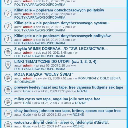
autor:
admin
» sob lis 15, 2014 9:21 pm » w
POLITYKA/PRAWO/GOSPODARKA
Kliknięcie = popieram dotychczasowych polityków
autor:
admin
» sob lis 15, 2014 9:20 pm » w
POLITYKA/PRAWO/GOSPODARKA
Kliknięcie = nie popieram dotychczasowego systemu
autor:
admin
» sob lis 15, 2014 9:17 pm » w
POLITYKA/PRAWO/GOSPODARKA
Kliknięcie = nie popieram dotychczasowych polityków
autor:
admin
» sob lis 15, 2014 9:15 pm » w
POLITYKA/PRAWO/GOSPODARKA
Z cyklu W IMIĘ DOBRAAA.../O TZW. LECZNICTWIE...
autor:
admin
» sob paź 01, 2011 3:48 pm » w
POLITYKA/PRAWO/GOSPODARKA
LINKI TEMATYCZNE DO UTOPII (cz.: 1, 2, 3, 4)
autor:
admin
» wt paź 06, 2009 2:18 pm » w
POLITYKA/PRAWO/GOSPODARKA
MOJA KSIĄŻKA "WOLNY ŚWIAT"
autor:
admin
» czw sty 22, 2009 7:51 pm » w
KOMUNIKATY, OGŁOSZENIA,
INFORMACJE
preview keeley hazel sex tape, free vanessa hudgens sex tape
autor:
Gość
» czw lut 26, 2009 12:36 pm » w
RÓŻNE
miley cyrus sex tape, angelina jolie sex tape free
autor:
Gość
» czw lut 26, 2009 7:11 am » w
RÓŻNE
shay buckeey johnson sex tape, britney spears sex tape free
autor:
Gość
» śr lut 25, 2009 1:33 pm » w
RÓŻNE
wetosh.ru íĺňęŕíîĺ ďîëîňíî - áŕéęŕ čç ŕđěĺéńęîăî ďđîřëîăî.
autor:
Gość
» śr lut 25, 2009 9:47 am » w
RÓŻNE