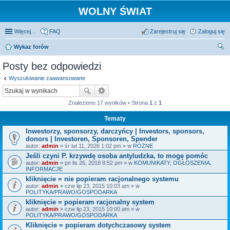
WOLNY ŚWIAT
Więcej…
FAQ
Zarejestruj się
Zaloguj się
Wykaz forów
zu
Posty bez odpowiedzi
kaj
Wyszukiwanie zaawansowane
Znaleziono 17 wyników • Strona
1
z
1
Tematy
Inwestorzy, sponsorzy, darczyńcy | Investors, sponsors,
donors | Investoren, Sponsoren, Spender
autor:
admin
» śr lut 11, 2026 1:02 pm » w
RÓŻNE
Jeśli czyni P. krzywdę osoba antyludzka, to mogę pomóc
autor:
admin
» pn lis 26, 2018 8:52 pm » w
KOMUNIKATY, OGŁOSZENIA,
INFORMACJE
kliknięcie = nie popieram racjonalnego systemu
autor:
admin
» czw lip 23, 2015 10:03 am » w
POLITYKA/PRAWO/GOSPODARKA
kliknięcie = popieram racjonalny system
autor:
admin
» czw lip 23, 2015 10:00 am » w
POLITYKA/PRAWO/GOSPODARKA
Kliknięcie = popieram dotychczasowy system