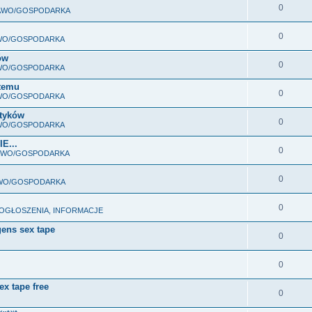
0
RAWO/GOSPODARKA
0
AWO/GOSPODARKA
ów
0
AWO/GOSPODARKA
stemu
0
AWO/GOSPODARKA
ityków
0
AWO/GOSPODARKA
E...
0
RAWO/GOSPODARKA
0
AWO/GOSPODARKA
0
 OGŁOSZENIA, INFORMACJE
gens sex tape
0
0
ex tape free
0