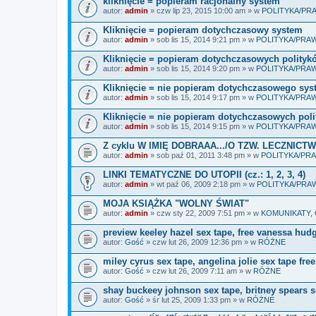
kliknięcie = popieram racjonalny system
autor:
admin
» czw lip 23, 2015 10:00 am » w
POLITYKA/P
Kliknięcie = popieram dotychczasowy system
autor:
admin
» sob lis 15, 2014 9:21 pm » w
POLITYKA/PR
Kliknięcie = popieram dotychczasowych polityk
autor:
admin
» sob lis 15, 2014 9:20 pm » w
POLITYKA/PR
Kliknięcie = nie popieram dotychczasowego sy
autor:
admin
» sob lis 15, 2014 9:17 pm » w
POLITYKA/PR
Kliknięcie = nie popieram dotychczasowych pol
autor:
admin
» sob lis 15, 2014 9:15 pm » w
POLITYKA/PR
Z cyklu W IMIĘ DOBRAAA.../O TZW. LECZNICTWI
autor:
admin
» sob paź 01, 2011 3:48 pm » w
POLITYKA/P
LINKI TEMATYCZNE DO UTOPII (cz.: 1, 2, 3, 4)
autor:
admin
» wt paź 06, 2009 2:18 pm » w
POLITYKA/PR
MOJA KSIĄŻKA "WOLNY ŚWIAT"
autor:
admin
» czw sty 22, 2009 7:51 pm » w
KOMUNIKATY,
preview keeley hazel sex tape, free vanessa hud
autor:
Gość
» czw lut 26, 2009 12:36 pm » w
RÓŻNE
miley cyrus sex tape, angelina jolie sex tape free
autor:
Gość
» czw lut 26, 2009 7:11 am » w
RÓŻNE
shay buckeey johnson sex tape, britney spears s
autor:
Gość
» śr lut 25, 2009 1:33 pm » w
RÓŻNE