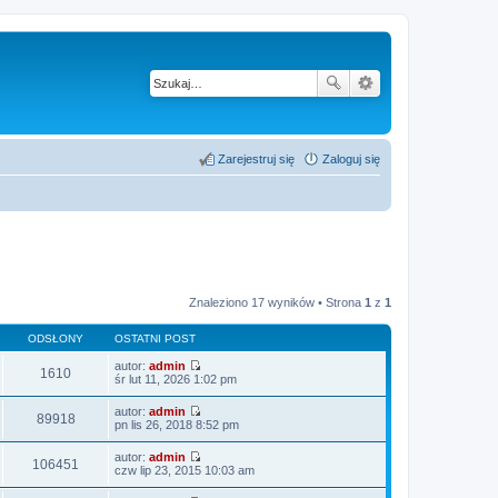
Zarejestruj się
Zaloguj się
Znaleziono 17 wyników • Strona
1
z
1
ODSŁONY
OSTATNI POST
autor:
admin
1610
W
śr lut 11, 2026 1:02 pm
y
ś
autor:
admin
w
89918
W
pn lis 26, 2018 8:52 pm
i
y
e
ś
autor:
admin
t
w
106451
W
czw lip 23, 2015 10:03 am
l
i
y
n
e
ś
a