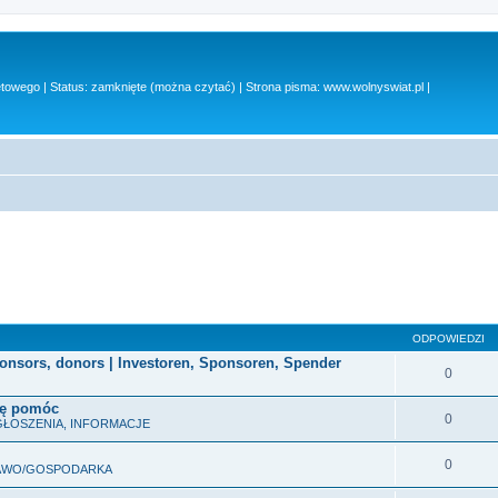
owego | Status: zamknięte (można czytać) | Strona pisma: www.wolnyswiat.pl |
ODPOWIEDZI
ponsors, donors | Investoren, Sponsoren, Spender
0
ogę pomóc
0
GŁOSZENIA, INFORMACJE
0
RAWO/GOSPODARKA