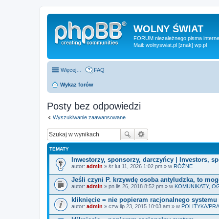
WOLNY ŚWIAT
FORUM niezależnego pisma internet
Mail: wolnyswiat.pl [znak] wp.pl
Więcej…
FAQ
Wykaz forów
Posty bez odpowiedzi
Wyszukiwanie zaawansowane
TEMATY
Inwestorzy, sponsorzy, darczyńcy | Investors, s
autor:
admin
» śr lut 11, 2026 1:02 pm » w
RÓŻNE
Jeśli czyni P. krzywdę osoba antyludzka, to m
autor:
admin
» pn lis 26, 2018 8:52 pm » w
KOMUNIKATY, O
kliknięcie = nie popieram racjonalnego systemu
autor:
admin
» czw lip 23, 2015 10:03 am » w
POLITYKA/P