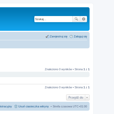
Zarejestruj się
Zaloguj się
Znaleziono 0 wyników • Strona
1
z
1
Znaleziono 0 wyników • Strona
1
z
1
Przejdź do
istracyjny
Usuń ciasteczka witryny
Strefa czasowa
UTC+01:00