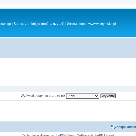
owego | Status: zamknięte (można czytać) | Strona pisma: www.wolnyswiat.pl |
Wyświetl posty nie starsze niż
Zespół admin
Technologię dostarcza
phpBB
® Forum Software © phpBB Limited