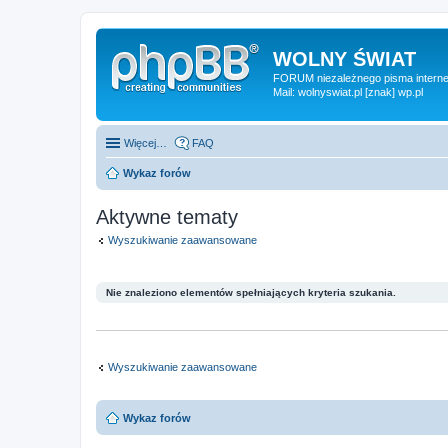
WOLNY ŚWIAT
FORUM niezależnego pisma internet
Mail: wolnyswiat.pl [znak] wp.pl
Więcej…
FAQ
Wykaz forów
Aktywne tematy
Wyszukiwanie zaawansowane
Nie znaleziono elementów spełniających kryteria szukania.
Wyszukiwanie zaawansowane
Wykaz forów