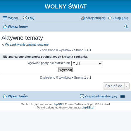
WOLNY ŚWIAT
Więcej…
FAQ
Zarejestruj się
Zaloguj się
Wykaz forów
zu
Aktywne tematy
kaj
Wyszukiwanie zaawansowane
Znaleziono 0 wyników • Strona
1
z
1
Nie znaleziono elementów spełniających kryteria szukania.
Wyświetl posty nie starsze niż
Znaleziono 0 wyników • Strona
1
z
1
Przejdź do
Wykaz forów
Zespół administracyjny
Technologię dostarcza
phpBB
® Forum Software © phpBB Limited
Polski pakiet językowy dostarcza
phpBB.pl