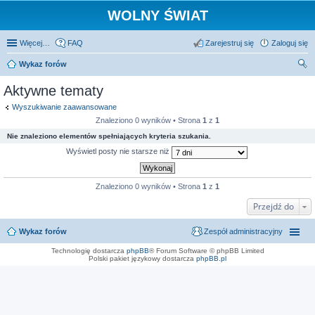
WOLNY ŚWIAT
Więcej…
FAQ
Zarejestruj się
Zaloguj się
Wykaz forów
zu
Aktywne tematy
kaj
Wyszukiwanie zaawansowane
Znaleziono 0 wyników • Strona
1
z
1
Nie znaleziono elementów spełniających kryteria szukania.
Wyświetl posty nie starsze niż
Znaleziono 0 wyników • Strona
1
z
1
Przejdź do
Wykaz forów
Zespół administracyjny
Technologię dostarcza
phpBB
® Forum Software © phpBB Limited
Polski pakiet językowy dostarcza
phpBB.pl