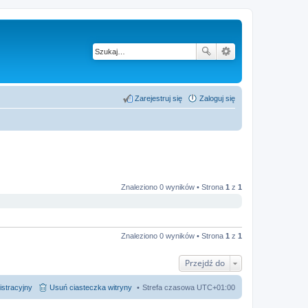
Zarejestruj się
Zaloguj się
Znaleziono 0 wyników • Strona
1
z
1
Znaleziono 0 wyników • Strona
1
z
1
Przejdź do
istracyjny
Usuń ciasteczka witryny
Strefa czasowa
UTC+01:00