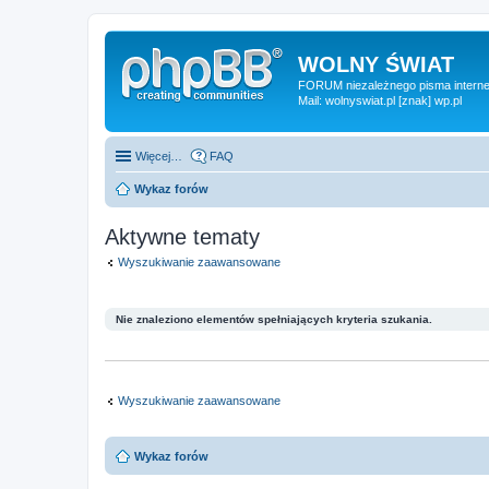
WOLNY ŚWIAT
FORUM niezależnego pisma internet
Mail: wolnyswiat.pl [znak] wp.pl
Więcej…
FAQ
Wykaz forów
Aktywne tematy
Wyszukiwanie zaawansowane
Nie znaleziono elementów spełniających kryteria szukania.
Wyszukiwanie zaawansowane
Wykaz forów