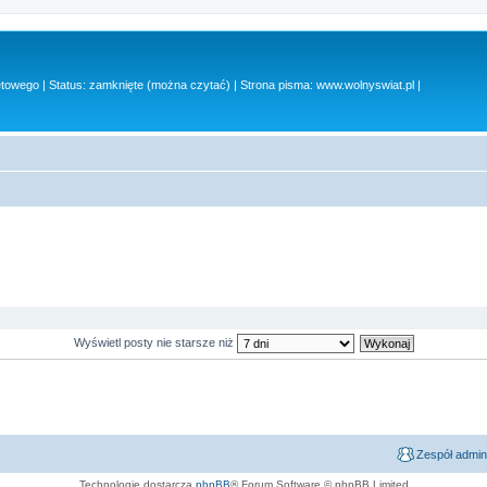
owego | Status: zamknięte (można czytać) | Strona pisma: www.wolnyswiat.pl |
Wyświetl posty nie starsze niż
Zespół admin
Technologię dostarcza
phpBB
® Forum Software © phpBB Limited