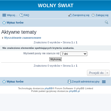
WOLNY ŚWIAT
Więcej…
FAQ
Zarejestruj się
Zaloguj się
Wykaz forów
zu
Aktywne tematy
kaj
Wyszukiwanie zaawansowane
Znaleziono 0 wyników • Strona
1
z
1
Nie znaleziono elementów spełniających kryteria szukania.
Wyświetl posty nie starsze niż
Znaleziono 0 wyników • Strona
1
z
1
Przejdź do
Wykaz forów
Zespół administracyjny
Technologię dostarcza
phpBB
® Forum Software © phpBB Limited
Polski pakiet językowy dostarcza
phpBB.pl