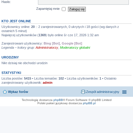
Hasło:
Zapamiętaj mnie
KTO JEST ONLINE
Użytkownicy online:
20
:: 2 zarejestrowanych, 0 ukrytych i 18 gości (wg danych z
ostatnich 5 minut)
Najwięcej użytkowników (
1369
) było online śr cze 17, 2026 1:32 am
Zarejestrowani użytkownicy:
Bing [Bot]
,
Google [Bot]
Legenda – kolory grup:
Administratorzy
,
Moderatorzy globalni
URODZINY
Nikt dzisiaj nie obchodzi urodzin
STATYSTYKI
Liczba postów:
5415
• Liczba tematów:
102
• Liczba użytkowników:
1
• Ostatnio
zarejestrowany użytkownik:
admin
Wykaz forów
Zespół administracyjny
Technologię dostarcza
phpBB
® Forum Software © phpBB Limited
Polski pakiet językowy dostarcza
phpBB.pl