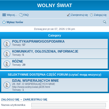
WOLNY ŚWIAT
Więcej…
FAQ
Zarejestruj się
Zaloguj się
Wykaz forów
zu
Dzisiaj jest pt sie 07, 2026 1:56 pm
kaj
Category
POLITYKA/PRAWO/GOSPODARKA
Tematy:
57
KOMUNIKATY, OGŁOSZENIA, INFORMACJE
Tematy:
5
RÓŻNE
Tematy:
29
SELEKTYWNIE DOSTĘPNA CZĘŚĆ FORUM (czytać mogą wszyscy)
DZIAŁ WSPIERAJĄCYCH MNIE
28. INF. O WSPIERAJĄCYCH MNIE
http://www.wolnyswiat.pl/28.html
Tematy:
1
ZALOGUJ SIĘ
•
ZAREJESTRUJ SIĘ
Nazwa użytkownika: