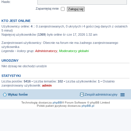
Hasło:
Zapamiętaj mnie
KTO JEST ONLINE
Użytkownicy online:
4
:: 0 zarejestrowanych, 0 ukrytych i 4 gości (wg danych z ostatnich
5 minut)
Najwięcej użytkowników (
1369
) było online śr cze 17, 2026 1:32 am
Zarejestrowani użytkownicy: Obecnie na forum nie ma żadnego zarejestrowanego
użytkownika
Legenda – kolory grup:
Administratorzy
,
Moderatorzy globalni
URODZINY
Nikt dzisiaj nie obchodzi urodzin
STATYSTYKI
Liczba postów:
5416
• Liczba tematów:
102
• Liczba użytkowników:
1
• Ostatnio
zarejestrowany użytkownik:
admin
Wykaz forów
Zespół administracyjny
Technologię dostarcza
phpBB
® Forum Software © phpBB Limited
Polski pakiet językowy dostarcza
phpBB.pl