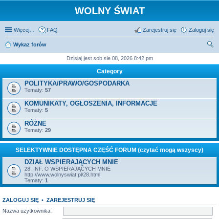
WOLNY ŚWIAT
Więcej…
FAQ
Zarejestruj się
Zaloguj się
Wykaz forów
zu
Dzisiaj jest sob sie 08, 2026 8:42 pm
kaj
Category
POLITYKA/PRAWO/GOSPODARKA
Tematy:
57
KOMUNIKATY, OGŁOSZENIA, INFORMACJE
Tematy:
5
RÓŻNE
Tematy:
29
SELEKTYWNIE DOSTĘPNA CZĘŚĆ FORUM (czytać mogą wszyscy)
DZIAŁ WSPIERAJĄCYCH MNIE
28. INF. O WSPIERAJĄCYCH MNIE
http://www.wolnyswiat.pl/28.html
Tematy:
1
ZALOGUJ SIĘ
•
ZAREJESTRUJ SIĘ
Nazwa użytkownika: