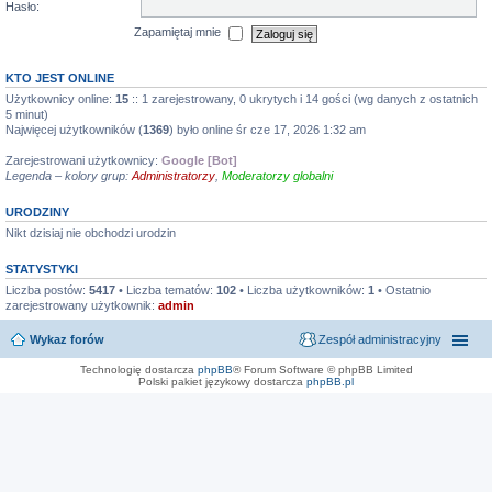
Hasło:
Zapamiętaj mnie
KTO JEST ONLINE
Użytkownicy online:
15
:: 1 zarejestrowany, 0 ukrytych i 14 gości (wg danych z ostatnich
5 minut)
Najwięcej użytkowników (
1369
) było online śr cze 17, 2026 1:32 am
Zarejestrowani użytkownicy:
Google [Bot]
Legenda – kolory grup:
Administratorzy
,
Moderatorzy globalni
URODZINY
Nikt dzisiaj nie obchodzi urodzin
STATYSTYKI
Liczba postów:
5417
• Liczba tematów:
102
• Liczba użytkowników:
1
• Ostatnio
zarejestrowany użytkownik:
admin
Wykaz forów
Zespół administracyjny
Technologię dostarcza
phpBB
® Forum Software © phpBB Limited
Polski pakiet językowy dostarcza
phpBB.pl