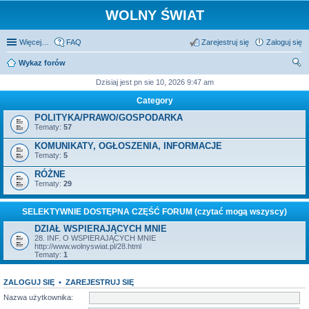
WOLNY ŚWIAT
Więcej…
FAQ
Zarejestruj się
Zaloguj się
Wykaz forów
zu
Dzisiaj jest pn sie 10, 2026 9:47 am
kaj
Category
POLITYKA/PRAWO/GOSPODARKA
Tematy:
57
KOMUNIKATY, OGŁOSZENIA, INFORMACJE
Tematy:
5
RÓŻNE
Tematy:
29
SELEKTYWNIE DOSTĘPNA CZĘŚĆ FORUM (czytać mogą wszyscy)
DZIAŁ WSPIERAJĄCYCH MNIE
28. INF. O WSPIERAJĄCYCH MNIE
http://www.wolnyswiat.pl/28.html
Tematy:
1
ZALOGUJ SIĘ
•
ZAREJESTRUJ SIĘ
Nazwa użytkownika: